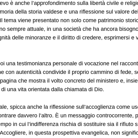
lievo è anche l’approfondimento sulla libertà civile e relig
oria della storia valdese e una riflessione sul valore dell
Il tema viene presentato non solo come patrimonio storic
 sempre attuale, in una società che ha ancora bisogno d
gnità delle minoranze e il diritto di credere, esprimersi 
poi una testimonianza personale di vocazione nel raccont
e con autenticità condivide il proprio cammino di fede, se
 pagina che mostra il volto concreto del ministero e, insi
 di una vita orientata dalla chiamata di Dio.
uale, spicca anche la riflessione sull’accoglienza come us
ncontrare davvero l’altro. È un messaggio controcorrente, 
po in cui l’indifferenza rischia di sostituire sia il rifiuto si
Accogliere, in questa prospettiva evangelica, non signific