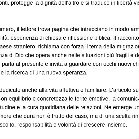
ti, protegge la dignità dell’altro e si traduce in libertà v
numero, il lettore trova pagine che intrecciano in modo a
ualità, esperienza di chiesa e riflessione biblica. Il raccon
paese straniero, richiama con forza il tema della migrazion
nza di Dio che opera anche nelle situazioni più fragili e 
parla al presente e invita a guardare con occhi nuovi chi 
e la ricerca di una nuova speranza.
dicato anche alla vita affettiva e familiare. L’articolo sul
con equilibrio e concretezza le ferite emotive, la comunica
itudine e la cura quotidiana delle relazioni. Ne emerge 
amore che dura non è frutto del caso, ma di una scelta ri
ascolto, responsabilità e volontà di crescere insieme.