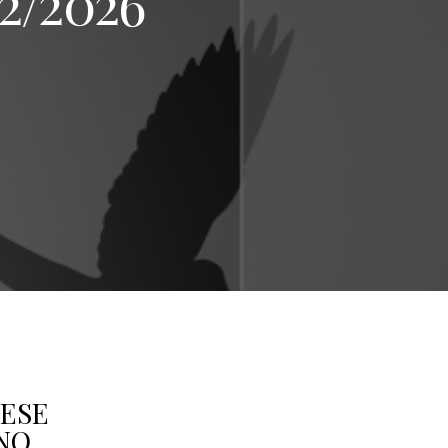
2/2026
IESE
NO