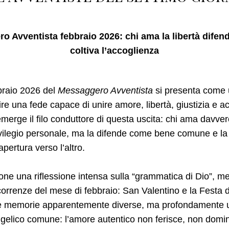
 Avventista febbraio 2026: chi ama la libertà difende 
coltiva l’accoglienza
braio 2026 del
Messaggero Avventista
si presenta come u
rire una fede capace di unire amore, libertà, giustizia e a
emerge il filo conduttore di questa uscita: chi ama davver
ivilegio personale, ma la difende come bene comune e la 
e apertura verso l’altro.
pone una riflessione intensa sulla “grammatica di Dio”, m
correnze del mese di febbraio: San Valentino e la Festa d
e memorie apparentemente diverse, ma profondamente u
elico comune: l’amore autentico non ferisce, non domin