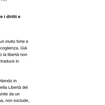
i diritti e
n invito forte e
ccoglienza. Già
o la libertà non
traduce in
ettendo in
ella Libertà del
nite da un
a, non esclude,