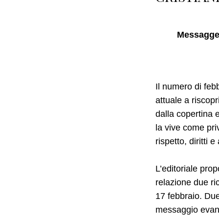
Messaggero
Il numero di feb
attuale a riscop
dalla copertina 
la vive come pr
rispetto, diritti 
L’editoriale pro
relazione due ri
17 febbraio. Du
messaggio evang