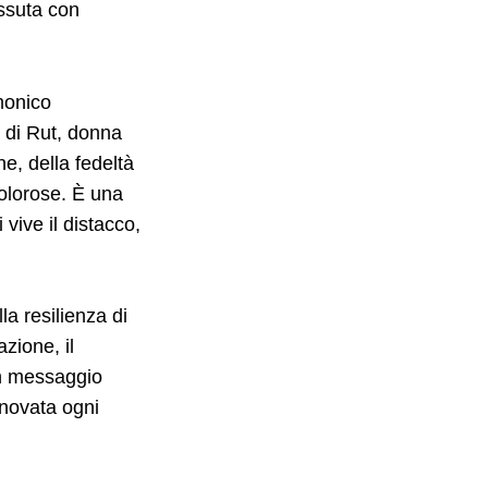
issuta con
rmonico
to di Rut, donna
e, della fedeltà
dolorose. È una
vive il distacco,
la resilienza di
zione, il
un messaggio
nnovata ogni