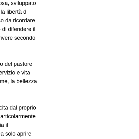
iosa, sviluppato
a libertà di
o da ricordare,
i difendere il
e vivere secondo
o del pastore
rvizio e vita
eme, la bellezza
cita dal proprio
particolarmente
a il
a solo aprire