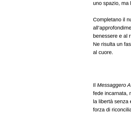
uno spazio, ma l
Completano il nu
all’approfondim
benessere e al r
Ne risulta un fas
al cuore.
Il
Messaggero Av
fede incarnata, 
la libertà senza
forza di riconcil