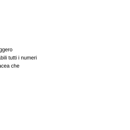
aggero
li tutti i numeri
rtacea che