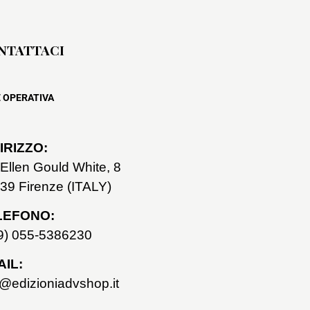
NTATTACI
 OPERATIVA
IRIZZO:
 Ellen Gould White, 8
39 Firenze (ITALY)
LEFONO:
9) 055-5386230
IL:
o@edizioniadvshop.it